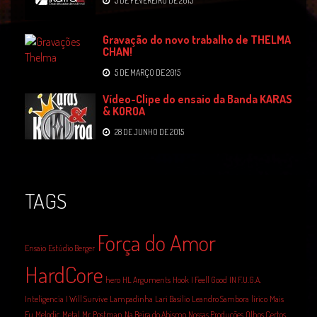
5 DE FEVEREIRO DE 2015
Gravação do novo trabalho de THELMA
CHAN!
5 DE MARÇO DE 2015
Vídeo-Clipe do ensaio da Banda KARAS
& KOROA
28 DE JUNHO DE 2015
TAGS
Força do Amor
Ensaio
Estúdio Berger
HardCore
hero
HL Arguments
Hook
I Feell Good
IN F.U.G.A.
Inteligencia
I Will Survive
Lampadinha
Lari Basilio
Leandro Sambora
lírico
Mais
Eu
Melodic
Metal
Mr. Postman
Na Beira do Abismo
Nossas Produções
Olhos Certos